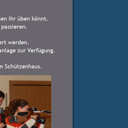
en Ihr üben könnt.
 passieren.
ert werden. 
anlage zur Verfügung. 
im Schützenhaus.